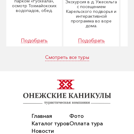
М
парком «Рускеала»,
Экскурсия в д. Ужесельга
осмотр Тохмайокских
с посещением
2
водопадов, обед.
Карельского подворья и
интерактивной
программа во воре
дома.
Подобрать
Подобрать
Смотреть все туры
Главная
Фото
Каталог туров
Оплата тура
Новости