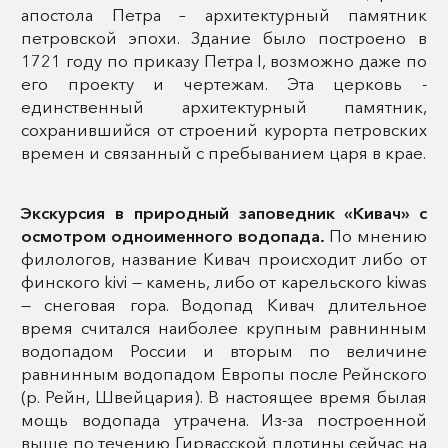
апостола Петра – архитектурный памятник
петровской эпохи. Здание было построено в
1721 году по приказу Петра I, возможно даже по
его проекту и чертежам. Эта церковь -
единственный архитектурный памятник,
сохранившийся от строений курорта петровских
времен и связанный с пребыванием царя в крае.
Экскурсия в природный заповедник «Кивач» с
осмотром одноименного водопада.
По мнению
филологов, название Кивач происходит либо от
финского kivi — камень, либо от карельского kiwas
— снеговая гора. Водопад Кивач длительное
время считался наиболее крупным равнинным
водопадом России и вторым по величине
равнинным водопадом Европы после Рейнского
(р. Рейн, Швейцария). В настоящее время былая
мощь водопада утрачена. Из-за построенной
выше по течению Гирвасской плотины сейчас на