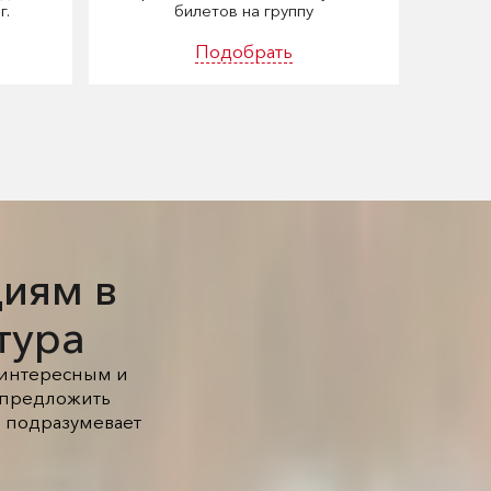
г.
билетов на группу
Подобрать
циям в
тура
, интересным и
и предложить
 подразумевает