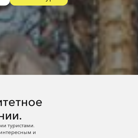
итетное
нии.
ми туристами.
, интересным и