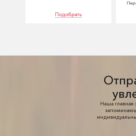
Пер
Подобрать
Отпра
увл
Наша главная 
запоминающи
индивидуальны