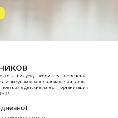
ников
ектр наших услуг входит весь перечень
е и выкуп железнодорожных билетов,
поездок в детские лагеря),
организация
ания.
едневно)
жи с отправлением из