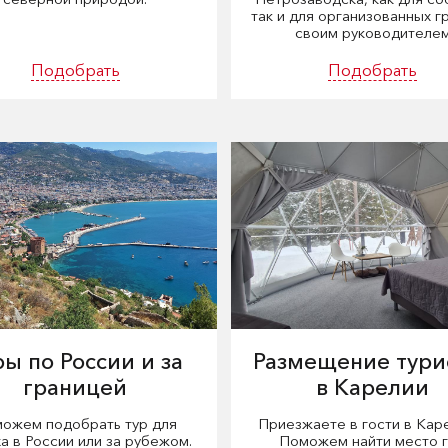
так и для организованных г
своим руководителе
Подобрать
Подобрать
ры по России и за
Размещение тури
границей
в Карелии
ожем подобрать тур для
Приезжаете в гости в Кар
а в России или за рубежом.
Поможем найти место 