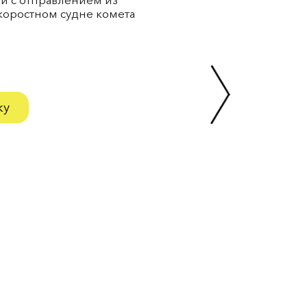
коростном судне комета
ку