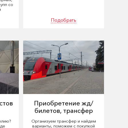
рупп со
м
Подобрать
стов
Приобретение жд/
билетов, трансфер
елию?
Организуем трансфер и найдем
где
варианты, поможем с покупкой