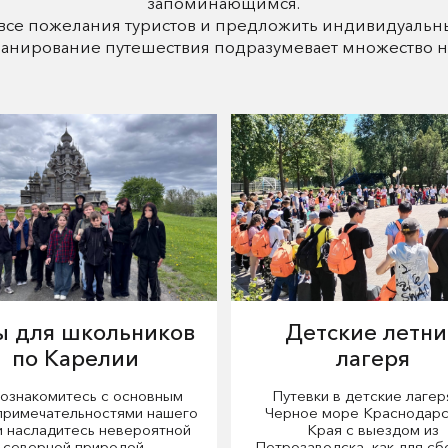
запоминающимся.
 все пожелания туристов и предложить индивидуальн
ланирование путешествия подразумевает множество н
ы для школьников
Детские летни
по Карелии
лагеря
ознакомитесь с основным
Путевки в детские лагер
примечательностями нашего
Черное море Краснодарс
и насладитесь невероятной
Края с выездом из
северной природой.
Петрозаводска, как для сб