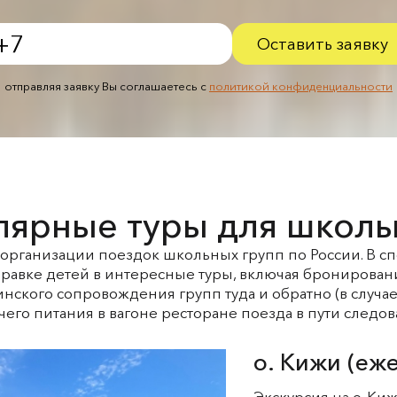
Оставить заявку
отправляя заявку Вы соглашаетесь с
политикой конфиденциальности
лярные туры для школь
организации поездок школьных групп по России.
В сп
авке детей в интересные туры,
включая бронировани
ского сопровождения групп туда и обратно (в случае 
чего питания в вагоне ресторане поезда в пути следов
о. Кижи (еж
Экскурсия на о. Ки