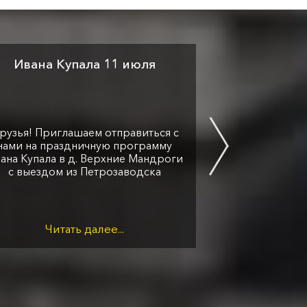
Ивана Купала 11 июля
День рожде
з
рузья! Приглашаем отправиться с
Приглашаем о
нами на праздничную программу
нами и отличн
ана Купала в д. Верхние Мандроги
в Карельско
с выездом из Петрозаводска
Читать далее...
Чита