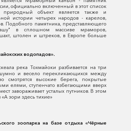
 является Мраморный каньон - памятник
ссии, официально включенный в этот список
 природный объект является также и
ной истории четырех народов - карелов,
в. Подобного памятника, представляющего
чашу" в сплошном массиве мраморов,
шахт, штолен и штреков, в Европе больше
хмайокских водопадов».
скеала река
Тохмайоки
разбивается на три
 шумно и весело перекликающихся между
во смотрятся высокие берега, покрытые
ми елями, ступенчато взбегающими вверх
мест завораживает усталых путников. В этом
 «А зори здесь тихие»
ьского зоопарка на базе отдыха «Чёрные