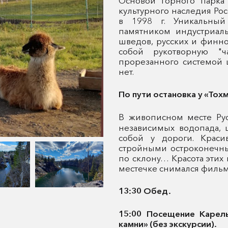
Основой Горного парка
культурного наследия Ро
в 1998 г. Уникальный
памятником индустриаль
шведов, русских и финно
собой рукотворную "
прорезанного системой 
нет.
По пути остановка у «То
В живописном месте Ру
независимых водопада,
собой у дороги. Краси
стройными остроконечны
по склону… Красота этих 
местечке снимался фильм
13:30 Обед.
15:00 Посещение Карел
камни» (без экскурсии).