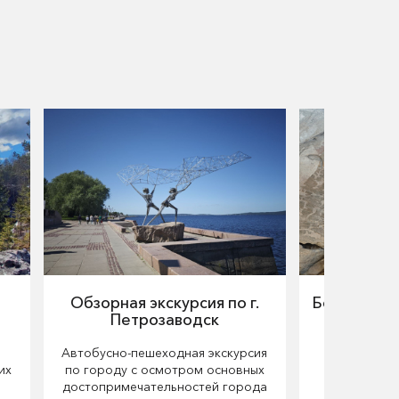
Обзорная экскурсия по г.
Беломорск
Петрозаводск
Медв
Автобусно-пешеходная экскурсия
2х-дневный
их
по городу с осмотром основных
Пет
достопримечательностей города