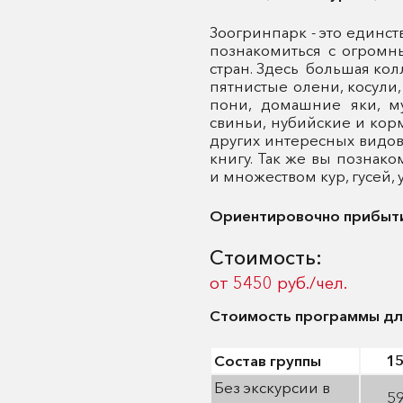
Зоогринпарк - это единст
познакомиться с огромн
стран. Здесь большая ко
пятнистые олени, косули,
пони, домашние яки, му
свиньи, нубийские и кор
других интересных видов,
книгу. Так же вы познак
и множеством кур, гусей, 
Ориентировочно прибытие
Стоимость:
от 5450 руб./чел.
Стоимость программы для
Состав группы
1
Без экскурсии в
5