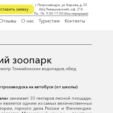
г. Петрозаводск, ул. Кирова, д. 30
ставить заявку
(БЦ Левашовский), оф. 216
Пн - Пт: 9:00-17:00 (без перерыва)
Отзывы
О нас
Туристам
Контакты
ий зоопарк
смотр Тохмайокских водопадов, обед.
етрозаводска на автобусе (от школы)
ала»
занимает 30 гектаров лесной площади,
 и является одним из самых величественных
тории, горного дела России и Финляндии.