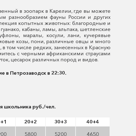
венный в зоопарк в Карелии, где вы можете
ым разнообразием фауны России и других
ллекция копытных животных: благородные и
 гуанако, кабаны, ламы, альпака, шетленские
флоны, маралы, косули, лани, кучерявые
мовые козы, пони, различные овцы и много
 в том числе редких, занесенных в Красную
омитесь с черными африканскими страусами
уток, цесарок различных пород и видов.
 в Петрозаводск в 22:30.
 школьника руб./чел.
5+1
20+2
30+3
4
0+
4
900
5800
5200
4650