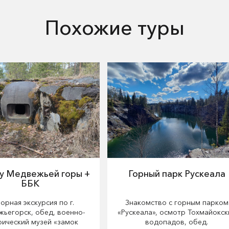
Похожие туры
 у Медвежьей горы +
Горный парк Рускеала
ББК
орная экскурсия по г.
Знакомство с горным парком
ьегорск, обед, военно-
«Рускеала», осмотр Тохмайокск
рический музей «замок
водопадов, обед.