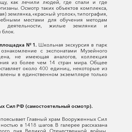
ищу, как лечили людей, где спали и где
изаны. Осмотр таких объектов комплекса,
ая) землянка, «красный уголок», типография,
чебными местами для обучения методам
ой деятельности, жилые землянки и
 блок.
я площадка №1.
Школьная экскурсия в парк
т ознакомление с экспонатами Музейного
щена, не имеющая аналогов, коллекция
ения из более чем 14 стран мира. Общее
оставляет около 400 единиц, некоторые из
авлены в единственном экземпляре только
х Сил РФ (самостоятельный осмотр).
опоясывает Главный храм Вооруженных Сил
ностью в 1418 шагов. В галерее рассказана
дого дня Великой Отечественной войны,