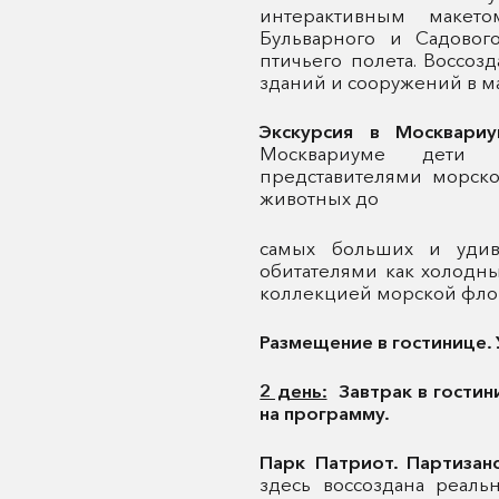
интерактивным макет
Бульварного и Садовог
птичьего полета. Воссоз
зданий и сооружений в м
Экскурсия в Москвари
Москвариуме дети 
представителями морско
животных до
самых больших и удив
обитателями как холодны
коллекцией морской фло
Размещение в гостинице.
2 день:
Завтрак в гостин
на программу.
Парк Патриот. Партиза
здесь воссоздана реаль