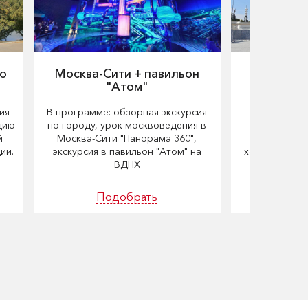
ро
Москва-Сити + павильон
Знакомс
"Атом"
ия
В программе: обзорная экскурсия
Обзорная эк
удию
по городу, урок москвоведения в
форум "Росс
й
Москва-Сити "Панорама 360",
экскурсия 
ии.
экскурсия в павильон "Атом" на
хозяйства и 
ВДНХ
Моск
Подобрать
По