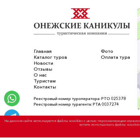
Главная
Фото
Каталог туров
Оплата тура
Новости
Отзывы
О нас
Туристам
Контакты
Реестровый номер туроператора: РТО 025378
Реестровый номер турагента: РТА 0037274
На данном сайте используются файлы «cookie» с целью персонализации серви
хотите использовать файлы «cookie
Туристическая компания «Онежские каникулы»
Разработка сайта - «
Артлекс
»