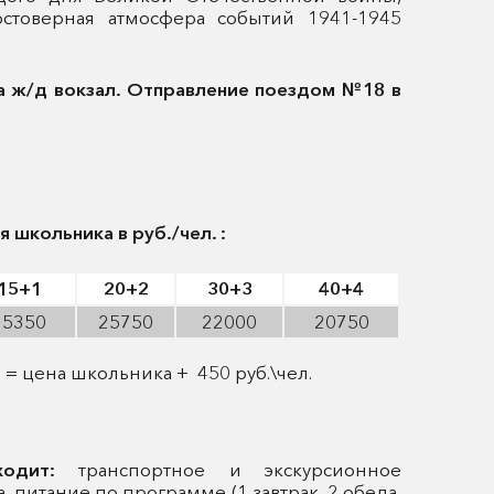
остоверная атмосфера событий 1941-1945
а ж/д вокзал. Отправление поездом №18 в
школьника в руб./чел. :
15+1
20+2
30+3
40+4
25350
25750
22000
20750
о
= цена школьника + 450 руб.\чел.
ходит:
транспортное и экскурсионное
, питание по программе (1 завтрак, 2 обеда,