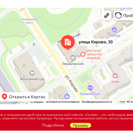
сов и повышения удобства пользования веб-сайтом. «Cookie» - это небольшие ф
», измените настройки браузера. Продолжая пользоваться сайтом, вы соглашаете
Политика
Подробнее
Принять