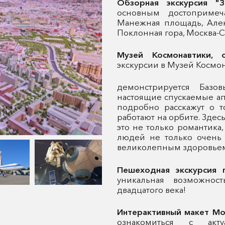
Обзорная экскурсия "
основным достопримеч
Манежная площадь, Алек
Поклонная гора, Москва-
Музей Космонавтики, 
экскурсии в Музей Космо
демонстрируется Базо
настоящие спускаемые ап
подробно расскажут о т
работают на орбите. Здес
это не только романтика
людей не только очень
великолепным здоровьем
Пешеходная экскурсия
уникальная возможнос
двадцатого века!
Интерактивный макет М
ознакомиться с акт