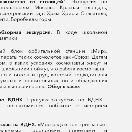
Знакомство со столицей".
Экскурсия по
ательностям Москвы: Красная площадь,
сандровский сад, Храм Христа Спасителя,
Сити, Воробьевы горы
обзорная экскурсия.
В ходе школьной
навтики
вый блок орбитальной станции «Мир»,
параты таких космолетов как «Союз». Детям
ом, в каких условиях космонавты живут и
ь школьники поймут, что работа космонавта –
, но и тяжелый труд, который подходит для
 умных и решительных, но и обладающих
 и выносливостью.
Обед в кафе.
 по ВДНХ.
Прогулка-экскурсия по ВДНХ -
ть познакомиться поближе с историей
осквы на ВДНХ.
«Мосградэкспо» приглашает
уальными городскими проектами и