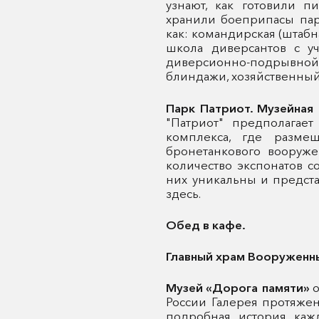
узнают, как готовили п
хранили боеприпасы парт
как: командирская (штабн
школа диверсантов с у
диверсионно-подрывн
блиндажи, хозяйственный
Парк Патриот. Музейна
"Патриот" предполагае
комплекса, где разме
бронетанкового вооруж
количество экспонатов с
них уникальны и предст
здесь.
Обед в кафе.
Главный храм Вооруженны
Музей «Дорога памяти»
России Галерея протяжен
подробная история каж