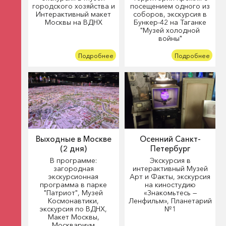
городского хозяйства и
посещением одного из
Интерактивный макет
соборов, экскурсия в
Москвы на ВДНХ
Бункер-42 на Таганке
"Музей холодной
войны"
Подробнее
Подробнее
Выходные в Москве
Осенний Санкт-
(2 дня)
Петербург
В программе:
Экскурсия в
загородная
интерактивный Музей
экскурсионная
Арт и Факты, экскурсия
программа в парке
на киностудию
"Патриот", Музей
«Знакомьтесь —
Космонавтики,
Ленфильм», Планетарий
экскурсия по ВДНХ,
№1
Макет Москвы,
Москвариум