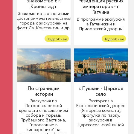
Знакомство с г.
Резиденция русских
Кронштадт
императоров - г.
Гатчина
Знакомство с основными
достопримечательностями
В программе экскурсия
города с экскурсией на
в Гатчинский и
форт Св. Константин и др.
Приоратский дворцы
Подробнее
Подробнее
По страницам
г. Пушкин - Царское
истории
село
Экскурсия по
Экскурсия в
Петропавловской
Екатерининский дворец
крепости с посещением
(Янтарная комната),
собора и тюрьмы
прогулка по парку,
Трубецкого бастиона,
экскурсия в
"пропавшие в
Царскосельский лицей
кинохронике" на