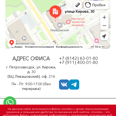
АДРЕС ОФИСА
+7 (8142) 63-01-80
+7 (911) 400-01-80
г. Петрозаводск, ул. Кирова,
д. 30
(БЦ Левашовский), оф. 216
Пн - Пт: 9:00-17:00 (без
перерыва)
Политика конфиденциальности
На данном сайте используются файлы «cookie» с целью персонализации
Пользовательское соглашение
сервисов и повышения удобства пользования веб-сайтом. «Cookie» - это
небольшие файлы, содержащие информацию о предыдущих посещениях веб-