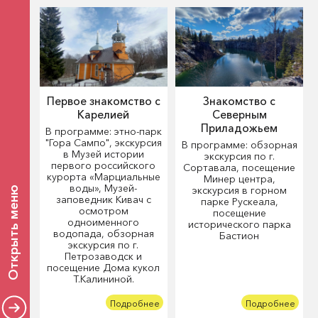
Первое знакомство с
Знакомство с
Карелией
Северным
Приладожьем
В программе: этно-парк
"Гора Сампо", экскурсия
В программе: обзорная
в Музей истории
экскурсия по г.
первого российского
Сортавала, посещение
курорта «Марциальные
Минер центра,
воды», Музей-
экскурсия в горном
Открыть меню
заповедник Кивач с
парке Рускеала,
осмотром
посещение
одноименного
исторического парка
водопада, обзорная
Бастион
экскурсия по г.
Петрозаводск и
посещение Дома кукол
Т.Калининой.
Подробнее
Подробнее